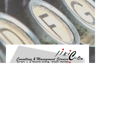
©
שיאון שרותי יעוץ ארגון וניהול ע.ג בע"מ
Proudly created with
Wix.com
כתובת
:
קומבה 10, חדרה
מען למשלוח דואר
:
ת.ד 222, חדרה
3810102
טלפון
:
04-6336070
פקס
:
04-6334187
ח. פ.
:
516516945